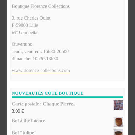
Boutique Florence Collections
3, rue Charles Quint
F-59800 Lille
M° Gambetta
Ouverture:
Jeudi, vendredi: 16h30-20h00
dimanche: 10h30-13h30.
www.florence-collections.com
NOUVEAUTÉS CÔTÉ BOUTIQUE
Carte postale : Chaque Pierre...
3,00
€
Bol à thé faïence
Bol "tulipe"