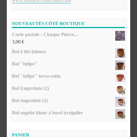
www.florence-collections.com
NOUVEAUTÉS CÔTÉ BOUTIQUE
Carte postale : Chaque Pierre...
3,00
€
Bol à thé faïence
Bol "tulipe"
Bol "tulipe" terra-cotta
Bol Empreinte (2)
Bol empreinte (1)
Bol engobé blanc à bord irrégulier
PANIER