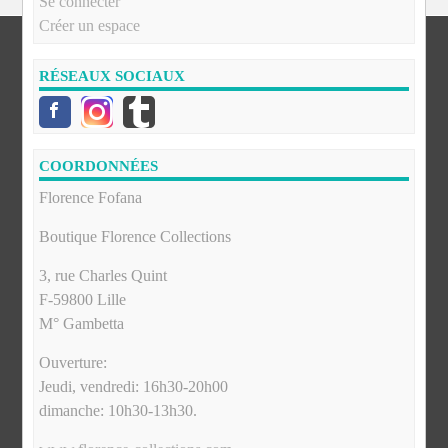
Se connecter
Créer un espace
RÉSEAUX SOCIAUX
COORDONNÉES
Florence Fofana
Boutique Florence Collections
3, rue Charles Quint
F-59800 Lille
M° Gambetta
Ouverture:
Jeudi, vendredi: 16h30-20h00
dimanche: 10h30-13h30.