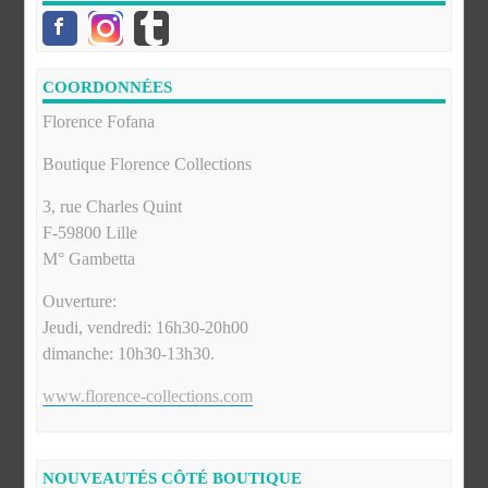
COORDONNÉES
Florence Fofana
Boutique Florence Collections
3, rue Charles Quint
F-59800 Lille
M° Gambetta
Ouverture:
Jeudi, vendredi: 16h30-20h00
dimanche: 10h30-13h30.
www.florence-collections.com
NOUVEAUTÉS CÔTÉ BOUTIQUE