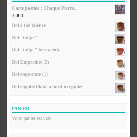
Carte postale : Chaque Pierre...
3,00
€
Bol à thé faïence
Bol "tulipe"
Bol "tulipe" terra-cotta
Bol Empreinte (2)
Bol empreinte (1)
Bol engobé blanc à bord irrégulier
PANIER
Votre panier est vide.