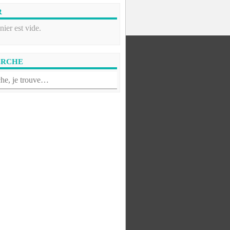
R
nier est vide.
ERCHE