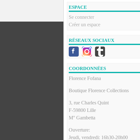
ESPACE
Se connecter
Créer un espace
RÉSEAUX SOCIAUX
COORDONNÉES
Florence Fofana
Boutique Florence Collections
3, rue Charles Quint
F-59800 Lille
M° Gambetta
Ouverture:
Jeudi, vendredi: 16h30-20h00