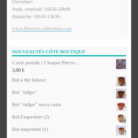
Ouverture:
Jeudi, vendredi: 16h30-20h00
dimanche: 10h30-13h30.
www.florence-collections.com
NOUVEAUTÉS CÔTÉ BOUTIQUE
Carte postale : Chaque Pierre...
3,00
€
Bol à thé faïence
Bol "tulipe"
Bol "tulipe" terra-cotta
Bol Empreinte (2)
Bol empreinte (1)