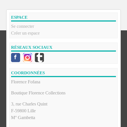
ESPACE
Se connecter
Créer un espace
RÉSEAUX SOCIAUX
COORDONNÉES
Florence Fofana
Boutique Florence Collections
3, rue Charles Quint
F-59800 Lille
M° Gambetta