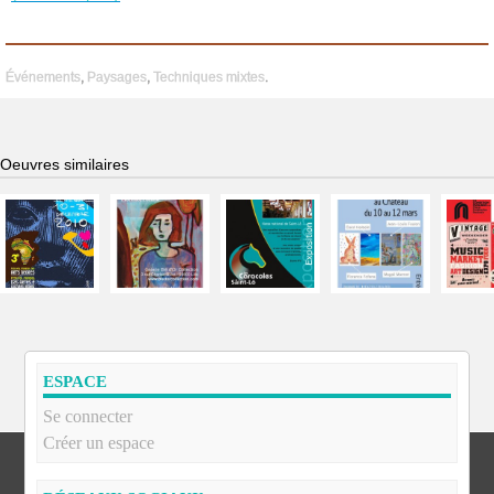
Événements
,
Paysages
,
Techniques mixtes
.
Oeuvres similaires
ESPACE
Se connecter
Créer un espace