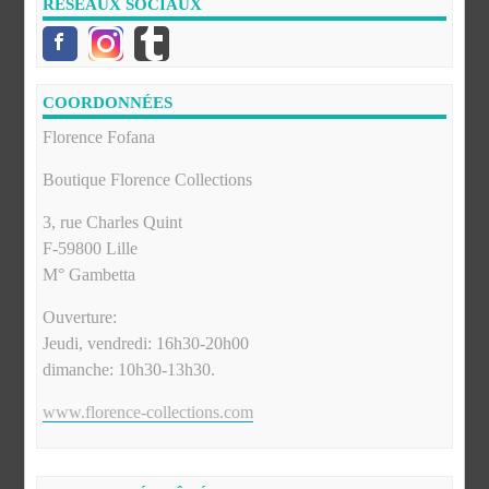
RÉSEAUX SOCIAUX
COORDONNÉES
Florence Fofana
Boutique Florence Collections
3, rue Charles Quint
F-59800 Lille
M° Gambetta
Ouverture:
Jeudi, vendredi: 16h30-20h00
dimanche: 10h30-13h30.
www.florence-collections.com