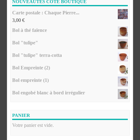
NOUVEAUTÉS CÔTÉ BOUTIQUE
Carte postale : Chaque Pierre...
3,00
€
Bol à thé faïence
Bol "tulipe"
Bol "tulipe" terra-cotta
Bol Empreinte (2)
Bol empreinte (1)
Bol engobé blanc à bord irrégulier
PANIER
Votre panier est vide.