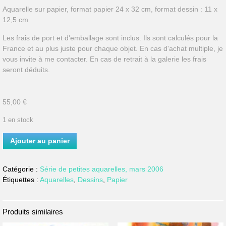
Aquarelle sur papier, format papier 24 x 32 cm, format dessin : 11 x
12,5 cm
Les frais de port et d'emballage sont inclus. Ils sont calculés pour la
France et au plus juste pour chaque objet. En cas d'achat multiple, je
vous invite à me contacter. En cas de retrait à la galerie les frais
seront déduits.
55,00
€
1 en stock
quantité
Ajouter au panier
de
Mars
06
Catégorie :
Série de petites aquarelles, mars 2006
-
Étiquettes :
Aquarelles
,
Dessins
,
Papier
07
Lagune
Produits similaires