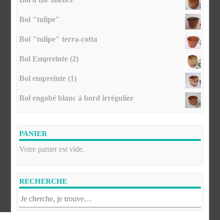
Bol "tulipe"
Bol "tulipe" terra-cotta
Bol Empreinte (2)
Bol empreinte (1)
Bol engobé blanc à bord irrégulier
PANIER
Votre panier est vide.
RECHERCHE