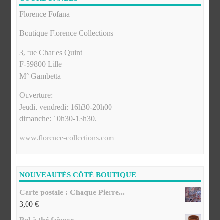
Florence Fofana
Boutique Florence Collections
3, rue Charles Quint
F-59800 Lille
M° Gambetta
Ouverture:
Jeudi, vendredi: 16h30-20h00
dimanche: 10h30-13h30.
www.florence-collections.com
NOUVEAUTÉS CÔTÉ BOUTIQUE
Carte postale : Chaque Pierre...
3,00
€
Bol à thé faïence