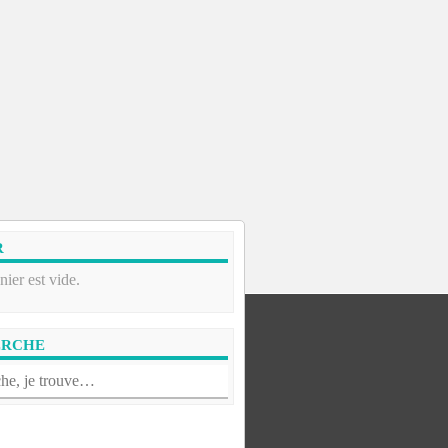
R
nier est vide.
ERCHE