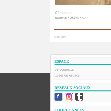
Céramique
hauteur : 35cm env
Sculpture
.
ESPACE
Se connecter
Créer un espace
RÉSEAUX SOCIAUX
COORDONNÉES