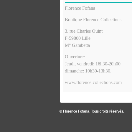
Florence Fofana
Boutique Florence Collections
3, rue Charles Quint
F-59800 Lille
M° Gambetta
Ouverture:
Jeudi, vendredi: 16h30-20h00
dimanche: 10h30-13h30.
www.florence-collections.com
© Florence Fofana. Tous droits réservés.