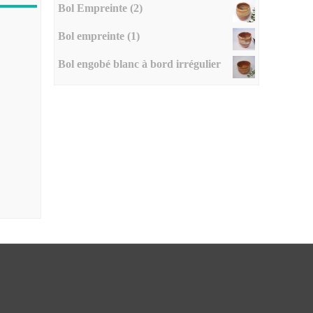
Bol Empreinte (2)
Bol empreinte (1)
Bol engobé blanc à bord irrégulier