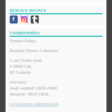
RÉSEAUX SOCIAUX
COORDONNÉES
Florence Fofana
Boutique Florence Collections
3, rue Charles Quint
F-59800 Lille
M° Gambetta
Ouverture:
Jeudi, vendredi: 16h30-20h00
dimanche: 10h30-13h30.
www.florence-collections.com