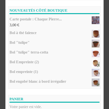
NOUVEAUTÉS CÔTÉ BOUTIQUE
Carte postale : Chaque Pierre...
3,00
€
Bol à thé faïence
Bol "tulipe"
Bol "tulipe" terra-cotta
Bol Empreinte (2)
Bol empreinte (1)
Bol engobé blanc à bord irrégulier
PANIER
Votre panier est vide.