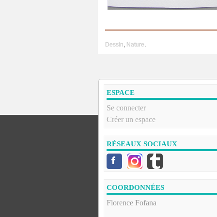
Dessin
,
Nature
.
ESPACE
Se connecter
Créer un espace
RÉSEAUX SOCIAUX
COORDONNÉES
Florence Fofana