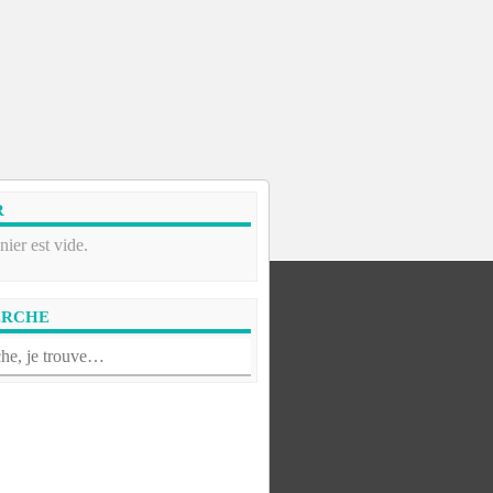
R
nier est vide.
ERCHE