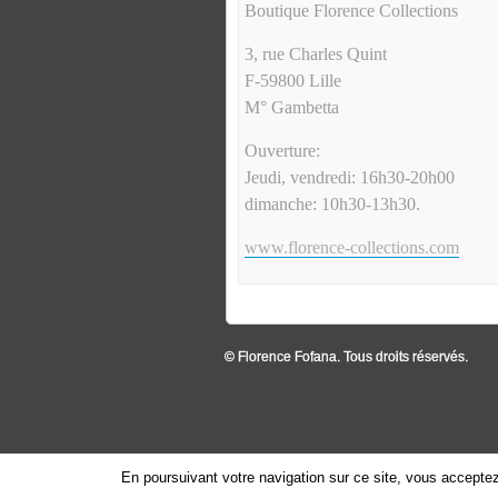
Boutique Florence Collections
3, rue Charles Quint
F-59800 Lille
M° Gambetta
Ouverture:
Jeudi, vendredi: 16h30-20h00
dimanche: 10h30-13h30.
www.florence-collections.com
© Florence Fofana. Tous droits réservés.
En poursuivant votre navigation sur ce site, vous acceptez