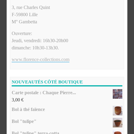
3, rue Charles Quint
F-59800 Lille
M° Gambetta
Ouverture:
Jeudi, vendredi: 16h30-20h00
dimanche: 10h30-13h30.
www.florence-collections.com
NOUVEAUTÉS CÔTÉ BOUTIQUE
Carte postale : Chaque Pierre...
3,00
€
Bol à thé faïence
Bol "tulipe"
Bol "tulipe" terra-cotta