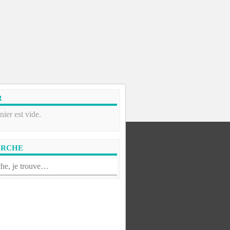
R
nier est vide.
ERCHE