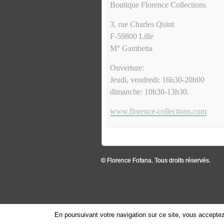
Boutique Florence Collections
3, rue Charles Quint
F-59800 Lille
M° Gambetta
Ouverture:
Jeudi, vendredi: 16h30-20h00
dimanche: 10h30-13h30.
www.florence-collections.com
© Florence Fofana. Tous droits réservés.
En poursuivant votre navigation sur ce site, vous acceptez