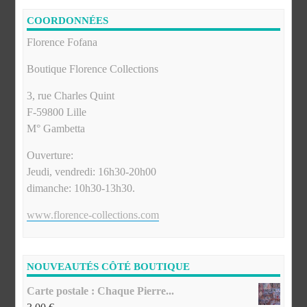
COORDONNÉES
Florence Fofana
Boutique Florence Collections
3, rue Charles Quint
F-59800 Lille
M° Gambetta
Ouverture:
Jeudi, vendredi: 16h30-20h00
dimanche: 10h30-13h30.
www.florence-collections.com
NOUVEAUTÉS CÔTÉ BOUTIQUE
Carte postale : Chaque Pierre...