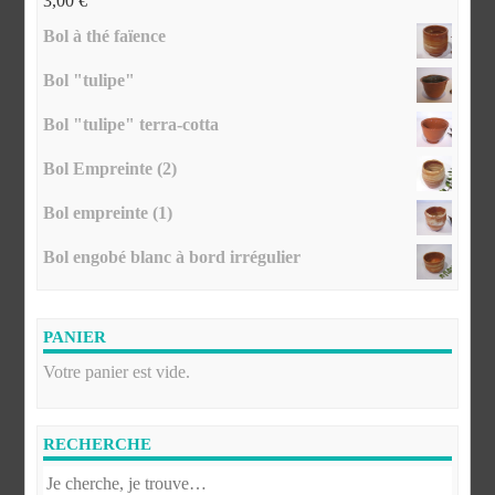
3,00
€
Bol à thé faïence
Bol "tulipe"
Bol "tulipe" terra-cotta
Bol Empreinte (2)
Bol empreinte (1)
Bol engobé blanc à bord irrégulier
PANIER
Votre panier est vide.
RECHERCHE