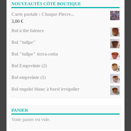
NOUVEAUTÉS CÔTÉ BOUTIQUE
Carte postale : Chaque Pierre...
3,00
€
Bol à thé faïence
Bol "tulipe"
Bol "tulipe" terra-cotta
Bol Empreinte (2)
Bol empreinte (1)
Bol engobé blanc à bord irrégulier
PANIER
Votre panier est vide.