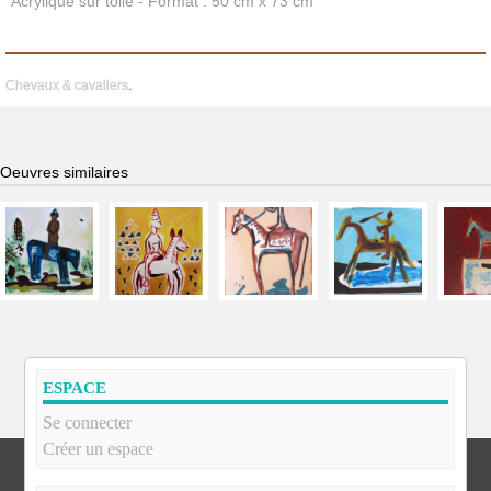
Acrylique sur toile - Format : 50 cm x 73 cm
Chevaux & cavaliers
.
Oeuvres similaires
ESPACE
Se connecter
Créer un espace