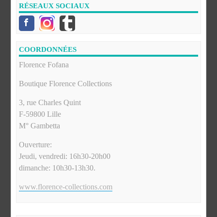
RÉSEAUX SOCIAUX
COORDONNÉES
Florence Fofana
Boutique Florence Collections
3, rue Charles Quint
F-59800 Lille
M° Gambetta
Ouverture:
Jeudi, vendredi: 16h30-20h00
dimanche: 10h30-13h30.
www.florence-collections.com