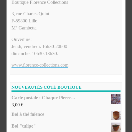
Boutique Florence Collections
3, rue Charles Quint
F-59800 Lille
M° Gambetta
Ouverture:
Jeudi, vendredi: 16h30-20h00
dimanche: 10h30-13h30.
www.florence-collections.com
NOUVEAUTÉS CÔTÉ BOUTIQUE
Carte postale : Chaque Pierre...
3,00
€
Bol à thé faïence
Bol "tulipe"