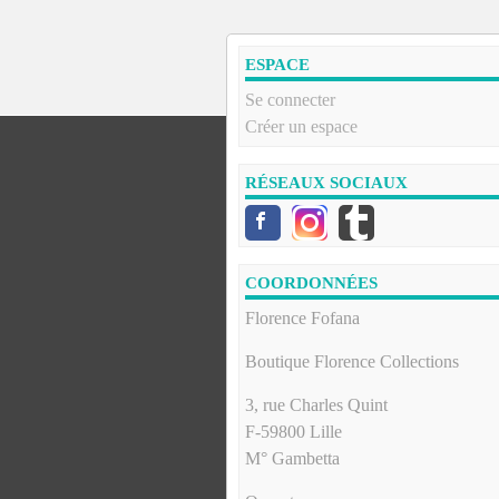
ESPACE
Se connecter
Créer un espace
RÉSEAUX SOCIAUX
COORDONNÉES
Florence Fofana
Boutique Florence Collections
3, rue Charles Quint
F-59800 Lille
M° Gambetta