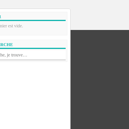
R
nier est vide.
ERCHE