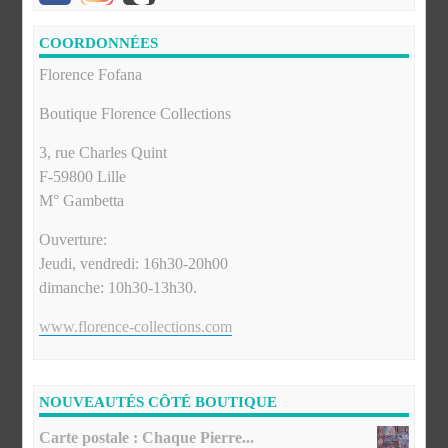
COORDONNÉES
Florence Fofana
Boutique Florence Collections
3, rue Charles Quint
F-59800 Lille
M° Gambetta
Ouverture:
Jeudi, vendredi: 16h30-20h00
dimanche: 10h30-13h30.
www.florence-collections.com
NOUVEAUTÉS CÔTÉ BOUTIQUE
Carte postale : Chaque Pierre...