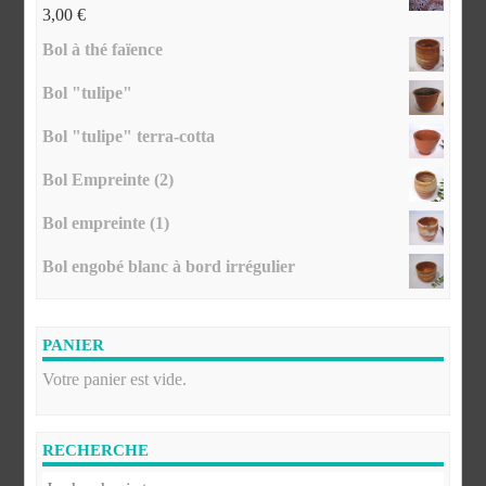
3,00
€
Bol à thé faïence
Bol "tulipe"
Bol "tulipe" terra-cotta
Bol Empreinte (2)
Bol empreinte (1)
Bol engobé blanc à bord irrégulier
PANIER
Votre panier est vide.
RECHERCHE