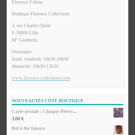
Florence Fofana
Boutique Florence Collections
3, rue Charles Quint
F-59800 Lille
M° Gambetta
Ouverture:
Jeudi, vendredi: 16h30-20h00
dimanche: 10h30-13h30.
www.florence-collections.com
NOUVEAUTÉS CÔTÉ BOUTIQUE
Carte postale : Chaque Pierre...
3,00
€
Bol à thé faïence