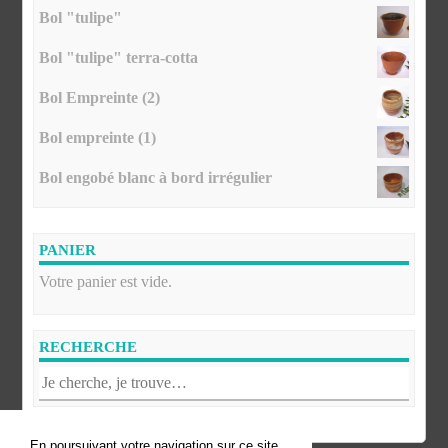
Bol "tulipe"
Bol "tulipe" terra-cotta
Bol Empreinte (2)
Bol empreinte (1)
Bol engobé blanc à bord irrégulier
PANIER
Votre panier est vide.
RECHERCHE
En poursuivant votre navigation sur ce site,