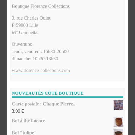
Boutique Florence Collections
3, rue Charles Quint
F-59800 Lille
M° Gambetta
Ouverture:
Jeudi, vendredi: 16h30-20h00
dimanche: 10h30-13h30.
www.florence-collections.com
NOUVEAUTÉS CÔTÉ BOUTIQUE
Carte postale : Chaque Pierre...
3,00
€
Bol à thé faïence
Bol "tulipe"