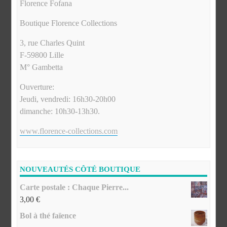
Florence Fofana
Boutique Florence Collections
3, rue Charles Quint
F-59800 Lille
M° Gambetta
Ouverture:
Jeudi, vendredi: 16h30-20h00
dimanche: 10h30-13h30.
www.florence-collections.com
NOUVEAUTÉS CÔTÉ BOUTIQUE
Carte postale : Chaque Pierre...
3,00
€
Bol à thé faïence