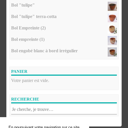
Bol "tulipe"
Bol "tulipe" terra-cotta
Bol Empreinte (2)
Bol empreinte (1)
Bol engobé blanc à bord irrégulier
PANIER
Votre panier est vide.
RECHERCHE
En poursuivant votre navigation sur ce site,