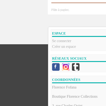
Pâte à papier
.
ESPACE
Se connecter
Créer un espace
RÉSEAUX SOCIAUX
COORDONNÉES
Florence Fofana
Boutique Florence Collections
3, rue Charles Quint