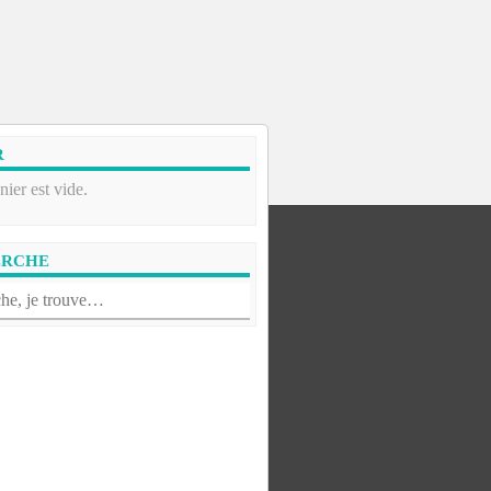
R
nier est vide.
ERCHE